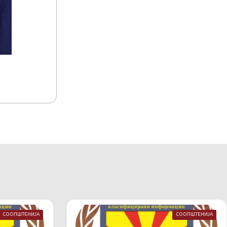
15.07.2026
15:17
Акредитација на комуникациско-информа
Македонија
СООПШТЕНИЈА
СООПШТЕНИЈА