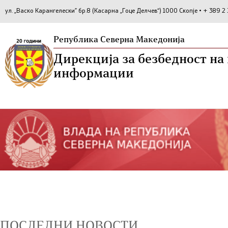
ул. „Васко Карангелески” бр.8 (Касарна „Гоце Делчев“) 1000 Скопје • + 389 
Република Северна Македонија
Дирекција за безбедност н
информации
ПОСЛЕДНИ НОВОСТИ