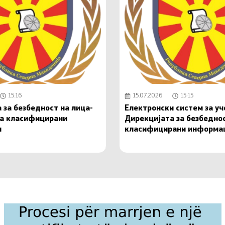
15:16
15.07.2026
15:15
 за безбедност на лица-
Електронски систем за у
на класифицирани
Дирекцијата за безбедно
и
класифицирани информа