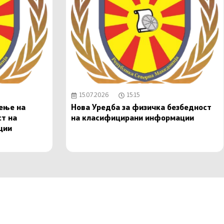
15.07.2026
15:15
чење на
Нова Уредба за физичка безбедност
ст на
на класифицирани информации
ции