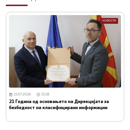
НОВОСТИ
15.07.2026
15:18
21 Година од основањето на Дирекцијата за
А
безбедност на класифицирани информации
и
С