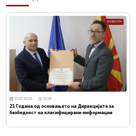
НОВОСТИ
15.07.2026
15:18
21 Година од основањето на Дирекцијата за
А
безбедност на класифицирани информации
и
С