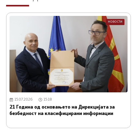
НОВОСТИ
15.07.2026
15:18
21 Година од основањето на Дирекцијата за
А
безбедност на класифицирани информации
и
С