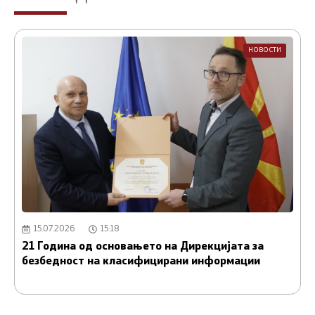
НОВОСТИ
15.07.2026
15:18
21 Година од основањето на Дирекцијата за
А
безбедност на класифицирани информации
и
С