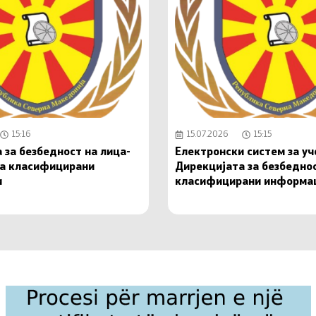
15:16
15.07.2026
15:15
 за безбедност на лица-
Електронски систем за у
на класифицирани
Дирекцијата за безбедно
и
класифицирани информа