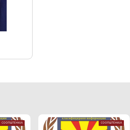
15.07.2026
15:17
Акредитација на комуникациско-информа
Македонија
СООПШТЕНИЈА
СООПШТЕНИЈА