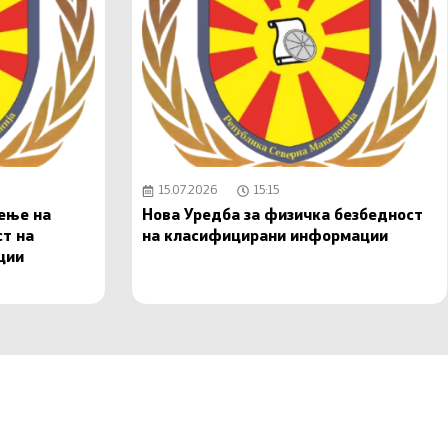
15.07.2026
15:15
чење на
Нова Уредба за физичка безбедност
ст на
на класифицирани информации
ции