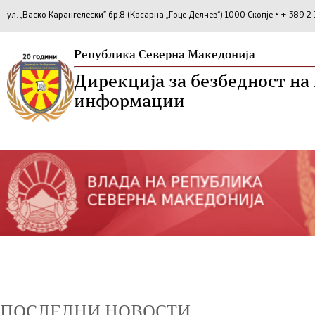
ул. „Васко Карангелески” бр.8 (Касарна „Гоце Делчев“) 1000 Скопје • + 389 
Република Северна Македонија
Дирекција за безбедност н
информации
ПОСЛЕДНИ НОВОСТИ