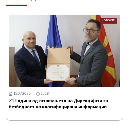
НОВОСТИ
15.07.2026
15:18
21 Година од основањето на Дирекцијата за
А
безбедност на класифицирани информации
и
С