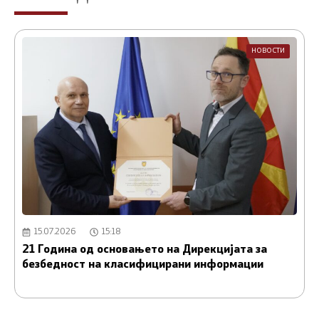
НОВОСТИ
15.07.2026
15:18
21 Година од основањето на Дирекцијата за
А
безбедност на класифицирани информации
и
С