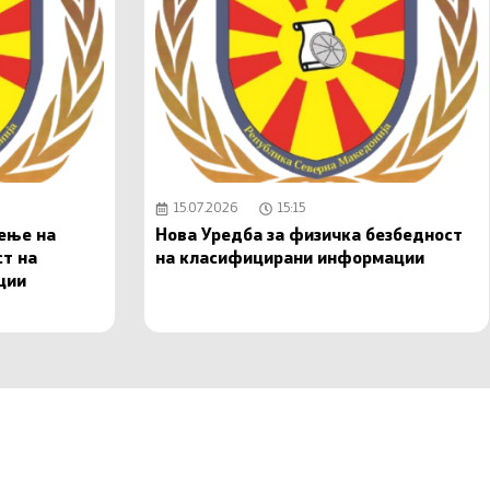
15.07.2026
15:15
чење на
Нова Уредба за физичка безбедност
ст на
на класифицирани информации
ции