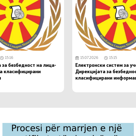
15:16
15.07.2026
15:15
 за безбедност на лица-
Електронски систем за у
на класифицирани
Дирекцијата за безбедно
и
класифицирани информа