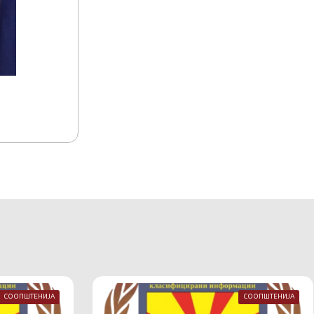
15.07.2026
15:17
Акредитација на комуникациско-информа
Македонија
СООПШТЕНИЈА
СООПШТЕНИЈА