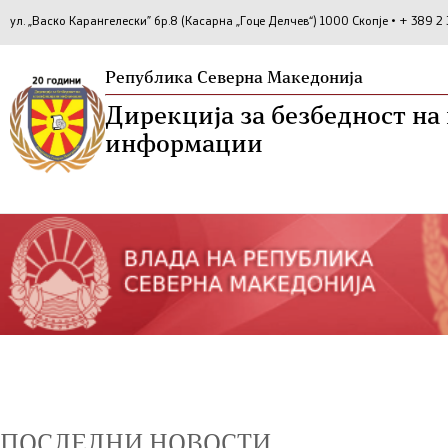
ул. „Васко Карангелески” бр.8 (Касарна „Гоце Делчев“) 1000 Скопје • + 389 
Република Северна Македонија
Дирекција за безбедност н
информации
ПОСЛЕДНИ НОВОСТИ