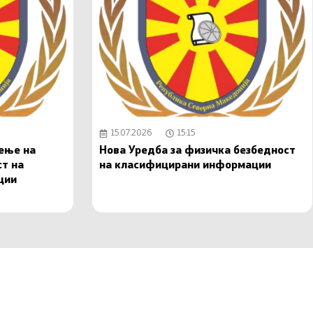
15.07.2026
15:15
чење на
Нова Уредба за физичка безбедност
ст на
на класифицирани информации
ции