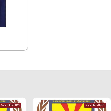
15.07.2026
15:17
Акредитација на комуникациско-информа
Македонија
СООПШТЕНИЈА
СООПШТЕНИЈА