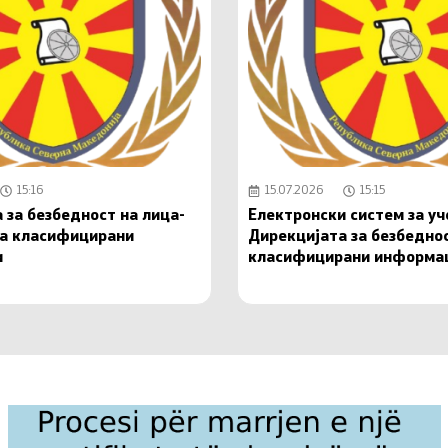
15:16
15.07.2026
15:15
 за безбедност на лица-
Електронски систем за у
на класифицирани
Дирекцијата за безбедно
и
класифицирани информа