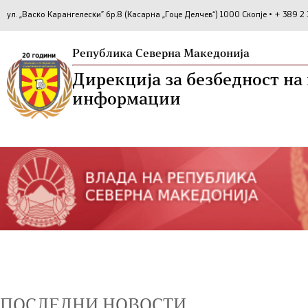
ул. „Васко Карангелески” бр.8 (Касарна „Гоце Делчев“) 1000 Скопје • + 389 
Република Северна Македонија
Дирекција за безбедност н
информации
ПОСЛЕДНИ НОВОСТИ