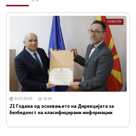
НОВОСТИ
15.07.2026
15:18
21 Година од основањето на Дирекцијата за
А
безбедност на класифицирани информации
и
С