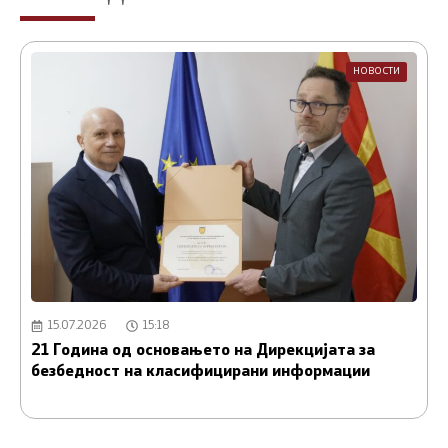
НОВОСТИ
15.07.2026
15:18
21 Година од основањето на Дирекцијата за
А
безбедност на класифицирани информации
и
С