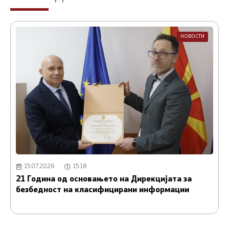
НОВОСТИ
15.07.2026
15:18
21 Година од основањето на Дирекцијата за
А
безбедност на класифицирани информации
и
С