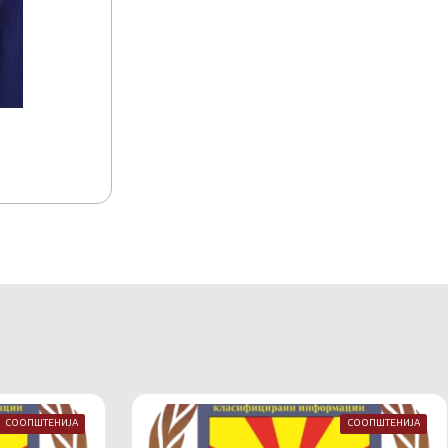
15.07.2026
15:17
Акредитација на комуникациско-информа
Македонија
СООПШТЕНИЈА
СООПШТЕНИЈА