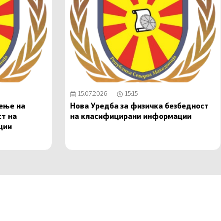
15.07.2026
15:15
чење на
Нова Уредба за физичка безбедност
ст на
на класифицирани информации
ции