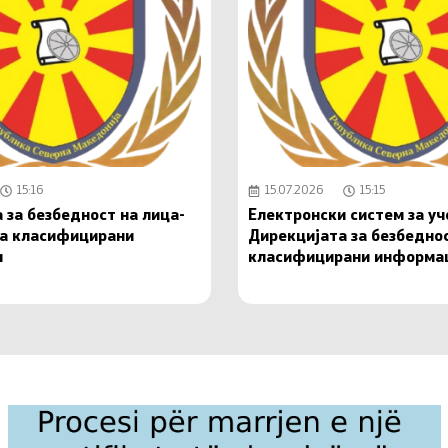
15:16
15.07.2026
15:15
 за безбедност на лица-
Електронски систем за у
на класифицирани
Дирекцијата за безбедно
и
класифицирани информа