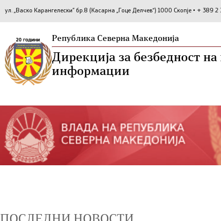
ул. „Васко Карангелески” бр.8 (Касарна „Гоце Делчев“) 1000 Скопје • + 389 
Република Северна Македонија
Дирекција за безбедност н
информации
ПОСЛЕДНИ НОВОСТИ