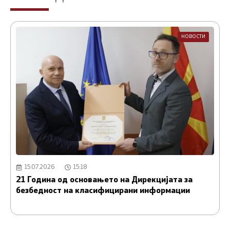
НОВОСТИ
15.07.2026
15:18
21 Година од основањето на Дирекцијата за
А
безбедност на класифицирани информации
и
С