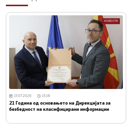
НОВОСТИ
15.07.2026
15:18
21 Година од основањето на Дирекцијата за
А
безбедност на класифицирани информации
и
С