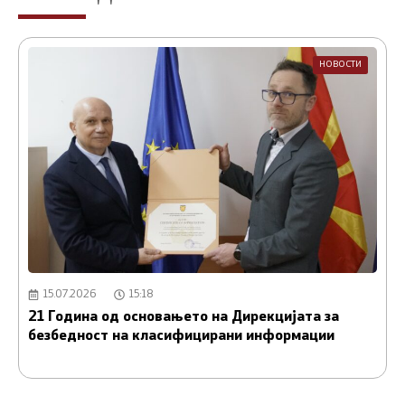
НОВОСТИ
15.07.2026
15:18
21 Година од основањето на Дирекцијата за
А
безбедност на класифицирани информации
и
С