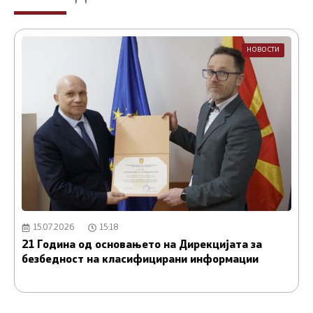
НОВОСТИ
15.07.2026
15:18
21 Година од основањето на Дирекцијата за
А
безбедност на класифицирани информации
и
С