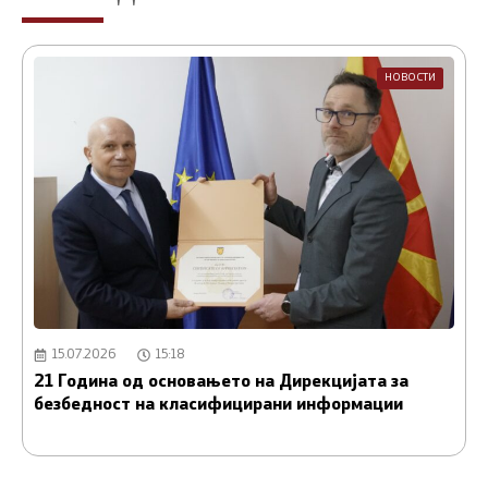
НОВОСТИ
15.07.2026
15:18
21 Година од основањето на Дирекцијата за
А
безбедност на класифицирани информации
и
С