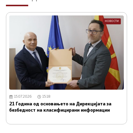
НОВОСТИ
15.07.2026
15:18
21 Година од основањето на Дирекцијата за
А
безбедност на класифицирани информации
и
С