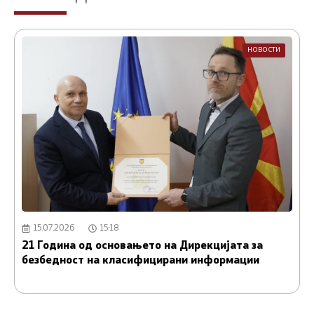
НОВОСТИ
15.07.2026
15:18
21 Година од основањето на Дирекцијата за
А
безбедност на класифицирани информации
и
С