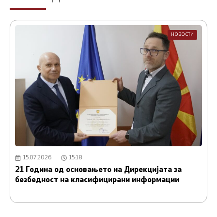
НОВОСТИ
15.07.2026
15:18
21 Година од основањето на Дирекцијата за
А
безбедност на класифицирани информации
и
С