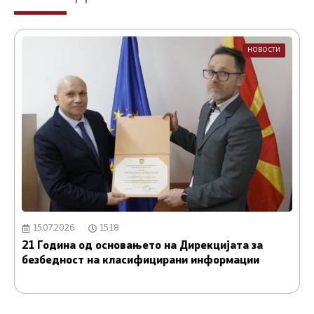
НОВОСТИ
15.07.2026
15:18
21 Година од основањето на Дирекцијата за
А
безбедност на класифицирани информации
и
С