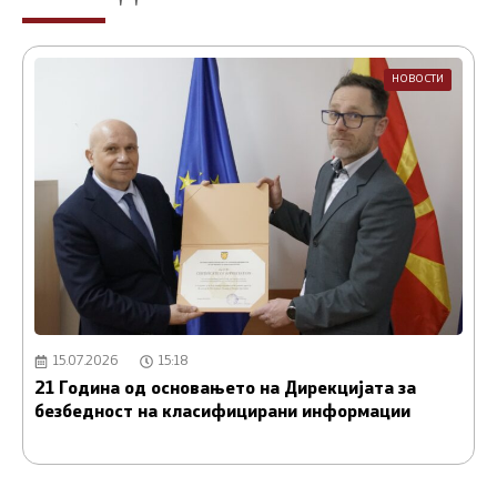
НОВОСТИ
15.07.2026
15:18
21 Година од основањето на Дирекцијата за
А
безбедност на класифицирани информации
и
С