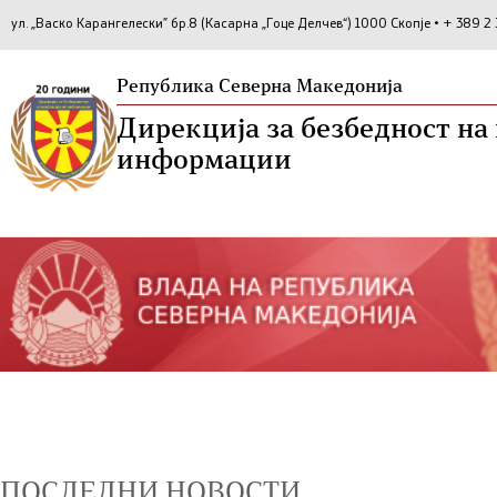
ул. „Васко Карангелески” бр.8 (Касарна „Гоце Делчев“) 1000 Скопје • + 389 
Република Северна Македонија
Дирекција за безбедност н
информации
ПОСЛЕДНИ НОВОСТИ