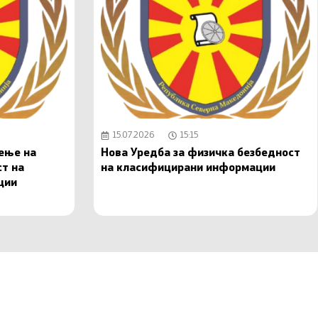
15.07.2026
15:15
чење на
Нова Уредба за физичка безбедност
ст на
на класифицирани информации
ции