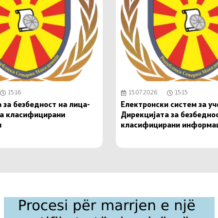
15:16
15.07.2026
15:15
 за безбедност на лица-
Електронски систем за у
на класифицирани
Дирекцијата за безбедно
и
класифицирани информа