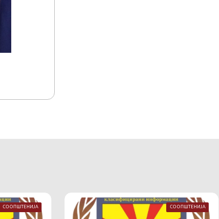
15.07.2026
15:17
Акредитација на комуникациско-информа
Македонија
СООПШТЕНИЈА
СООПШТЕНИЈА