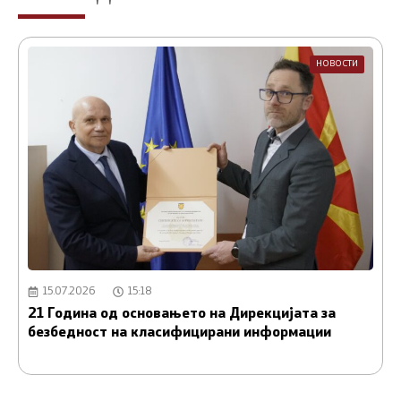
НОВОСТИ
15.07.2026
15:18
21 Година од основањето на Дирекцијата за
А
безбедност на класифицирани информации
и
С